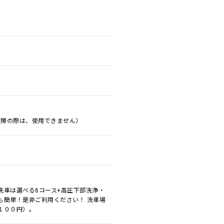
は故障の際は、使用できません）
洗車は選べる6コース+高圧下部洗浄・
も簡単！是非ご利用ください！ 洗車場
１００円）。