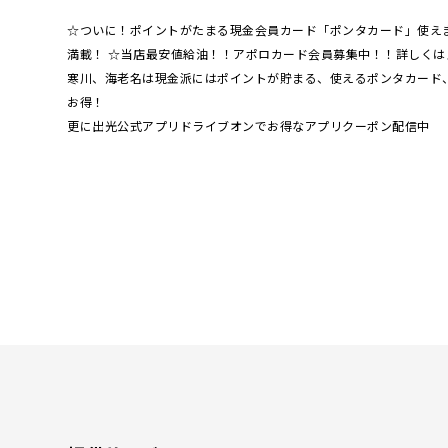
☆ついに！ポイントがたまる現金会員カード「ポンタカード」使え
満載！ ☆当店最安値給油！！アポロカード会員募集中！！詳しくは
寒川、海老名は現金派にはポイントが貯まる、使えるポンタカード
お得！
更に出光公式アプリドライブオンでお得なアプリクーポン配信中