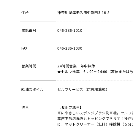
住所
神奈川県海老名市中新田3-16-5
電話番号
046-236-1010
FAX
046-236-1030
営業時間
24時間営業 年中無休
★セルフ洗車 6：00～24:00（凍結また
給油スタイル
セルフサービス（店外精算式）
洗車
【セルフ洗車】
車にやさしいスポンジブラシ洗車機。セルフ
高圧下部泡洗浄もトッピングできます！操作
に、マットクリーナー（無料）掃除機（５分